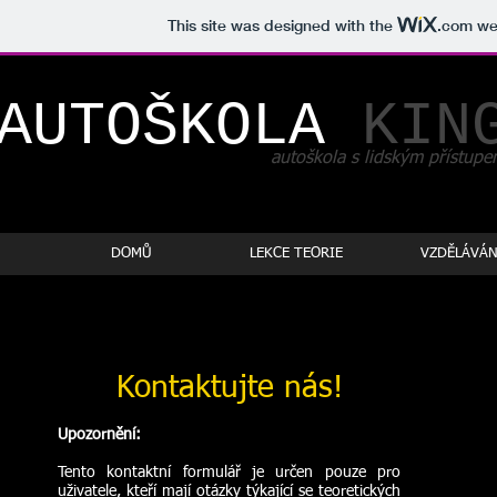
This site was designed with the
.com
web
AUTOŠKOLA
KIN
autoškola s lidským přístup
DOMŮ
LEKCE TEORIE
VZDĚLÁVÁN
Kontaktujte nás!
Upozornění:
Tento kontaktní formulář je určen pouze pro
uživatele, kteří mají otázky týkající se teoretických