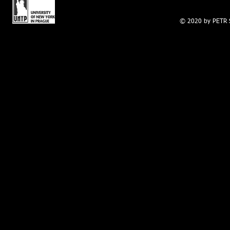
© Copyright Petr
© 2020 by PETR S
Souček, AS King