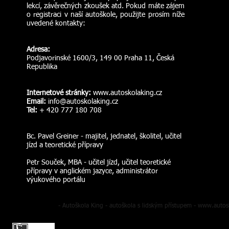
lekcí, závěrečných zkoušek atd. Pokud máte zájem
o registraci v naší autoškole, použijte prosím níže
uvedené kontakty:
Adresa:
Podjavorinské 1600/3, 149 00 Praha 11, Česká
Republika
Internetové stránky:
www.autoskolaking.cz
Email:
info@autoskolaking.cz
Tel:
+ 420 777 180 708
Bc. Pavel Greiner - majitel, jednatel, školitel, učitel
jízd a teoretické přípravy
Petr Souček, MBA - učitel jízd, učitel teoretické
přípravy v anglickém jazyce, administrátor
výukového portálu
- Autoškola King - autoškola s lidským přístupem -
www.autosk