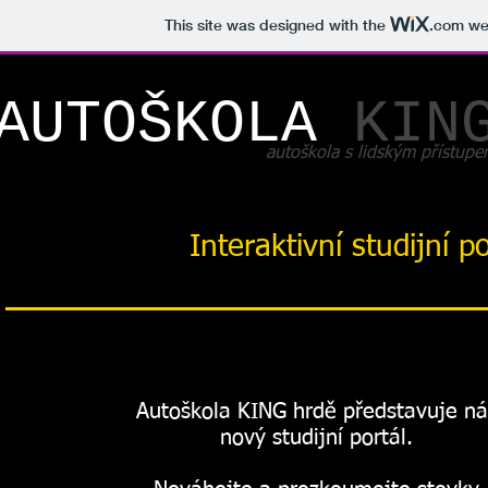
This site was designed with the
.com
web
AUTOŠKOLA
KIN
autoškola s lidským přístup
Interaktivní studijní p
Autoškola KING hrdě představuje ná
nový studijní portál.