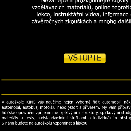
Neváhejte a prozkoumejte stovky
vzdělávacích materiálů, online teoreti
lekce, instruktážní videa, informace 
závěrečných zkouškách a mnoho další
VSTUPTE
V autoškole KING vás naučíme nejen výborně řídit automobil, nákl
automobil, autobus, motorku nebo jezdit s přívěsem. My vám přípra
řidičské oprávnění zpříjemníme trpělivými instruktory, špičkovými studi
materiály a testy, nadstandardními službami a individuálním příst
S námi budete na autoškolu vzpomínat s láskou.